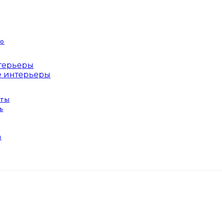
о
терьеры
 интерьеры
оты
ь
ы