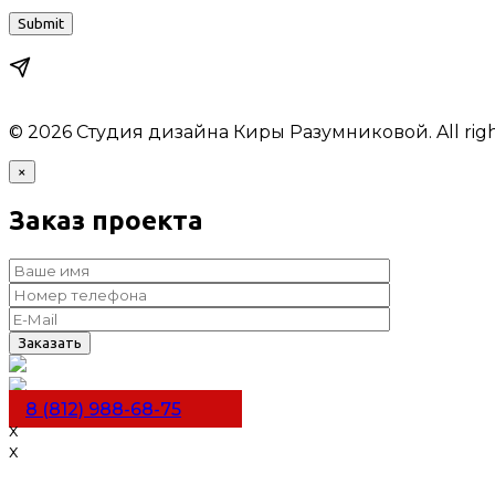
© 2026 Студия дизайна Киры Разумниковой. All right
×
Заказ проекта
8 (812) 988-68-75
x
x