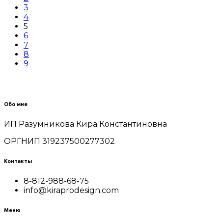
3
4
5
6
7
8
9
Обо мне
ИП Разумникова Кира Константиновна
ОРГНИП 319237500277302
Контакты
8-812-988-68-75
info@kiraprodesign.com
Меню